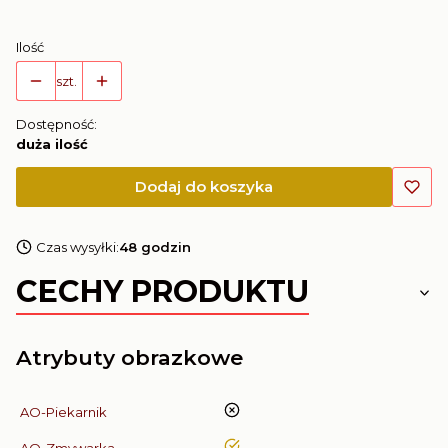
Ilość
szt.
Dostępność:
duża ilość
Dodaj do koszyka
Czas wysyłki:
48 godzin
CECHY PRODUKTU
Atrybuty obrazkowe
nie
AO-Piekarnik
tak
AO-Zmywarka