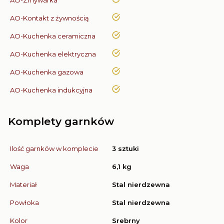
tak
AO-Kontakt z żywnością
tak
AO-Kuchenka ceramiczna
tak
AO-Kuchenka elektryczna
tak
AO-Kuchenka gazowa
tak
AO-Kuchenka indukcyjna
Komplety garnków
Ilość garnków w komplecie
3 sztuki
Waga
6,1 kg
Materiał
Stal nierdzewna
Powłoka
Stal nierdzewna
Kolor
Srebrny