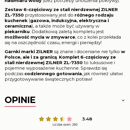
nadmiaru wody
(bez potrzeby unoszenia pokrywy).
Zestaw
6-częściowy ze stali nierdzewnej ZILNER
ZL-7350
przystosowany jest do
różnego rodzaju
kuchenek
(
gazowa, indukcyjna, elektryczna i
ceramiczna
), a także może być używany w
piekarniku
. Dodatkową zaletą kompletu jest
możliwość mycia w zmywarce
, co z kolei przekłada
się na oszczędność czasu, energii i pieniędzy!
Garnki marki ZILNER
są znane i doceniane nie tylko
w
Polsce, ale i za granicą
.
Komplet
6-częściowy ze
stali nierdzewnej ZILNER ZL-7350
to luksusowe i
pojemne wyposażenie kuchenne. Sprawdzi się
podczas
codziennego gotowania
, jak również ułatwi
przygotowywanie świątecznych potraw!
OPINIE
3.48
Liczba ocen: 260