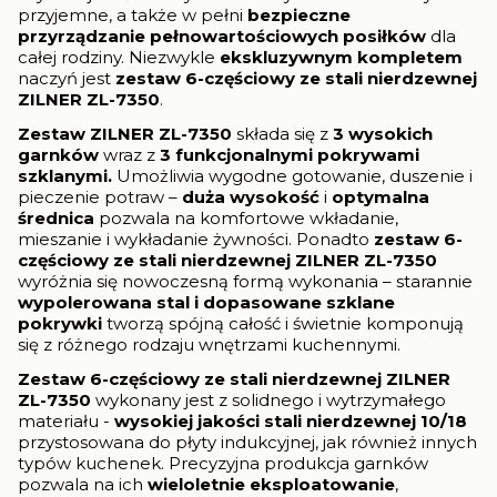
przyjemne, a także w pełni
bezpieczne
przyrządzanie pełnowartościowych posiłków
dla
całej rodziny. Niezwykle
ekskluzywnym kompletem
naczyń jest
zestaw 6-częściowy ze stali nierdzewnej
ZILNER ZL-7350
.
Zestaw ZILNER ZL-7350
składa się z
3 wysokich
garnków
wraz z
3 funkcjonalnymi pokrywami
szklanymi.
Umożliwia wygodne gotowanie, duszenie i
pieczenie potraw –
duża wysokość
i
optymalna
średnica
pozwala na komfortowe wkładanie,
mieszanie i wykładanie żywności. Ponadto
zestaw
6-
częściowy ze stali nierdzewnej ZILNER ZL-7350
wyróżnia się nowoczesną formą wykonania – starannie
wypolerowana stal
i dopasowane szklane
pokrywki
tworzą spójną całość i świetnie komponują
się z różnego rodzaju wnętrzami kuchennymi.
Zestaw
6-częściowy ze stali nierdzewnej ZILNER
ZL-7350
wykonany jest z solidnego i wytrzymałego
materiału -
wysokiej jakości stali nierdzewnej 10/18
przystosowana do płyty indukcyjnej, jak również innych
typów kuchenek. Precyzyjna produkcja garnków
pozwala na ich
wieloletnie eksploatowanie
,