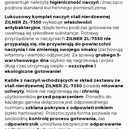
gwarantuje należytą
higieniczność naczyń
i znacząco
podnosi standard kuchennego pomieszczenia.
Luksusowy komplet naczyń
stali nierdzewnej
ZILNER ZL-7350
wykazuje
właściwości
antybakteryjne
, dzięki temu podczas gotowania nie
uwalniają się szkodliwe substancje. Potrawy
przyrządzane w naczyniach
ZILNER ZL-7350
nie
przypalają się, nie przywierają
do powierzchni
naczynia i
nie zmieniają swojego smaku
(zachowują
witaminy i wartości odżywcze). Za sprawą
grubego 5-
warstwowego dna
szybko się nagrzewają i przez
długi czas utrzymują ciepło –
oszczędne i
ekologiczne gotowanie!
Każde z naczyń wchodzących w skład zestawu ze
stali nierdzewnej ZILNER ZL-7350
posiada
nitowane
uchwyty
, które nie nagrzewają się i
chronią
użytkowników
przed poparzeniem
. Ponadto do
każdego garnka dołączona jest odpowiedniego
rozmiaru
szklana
pokrywa z odpowietrznikiem
(szkło hartowane). Przezroczysta forma pozwala na
swobodną
kontrolę procesu gotowania,
zaś
o
dpowietrznik
umożliwia bezpieczne
odparowanie