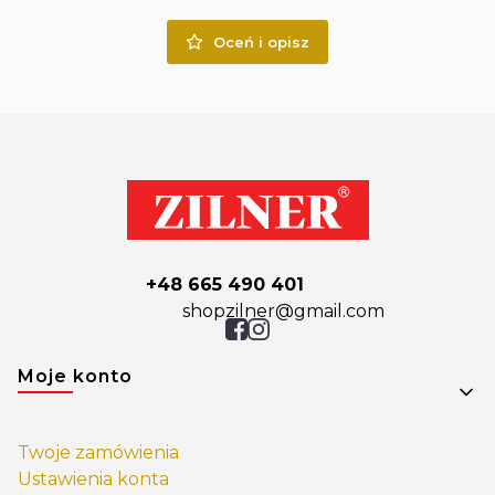
Oceń i opisz
+48 665 490 401
shopzilner@gmail.com
Linki w stopce
Moje konto
Twoje zamówienia
Ustawienia konta