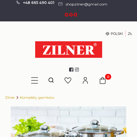
+48 665 490 401
shopzilner@gmail.com
0
0
0
:
:
POLSKI
ZŁ
Produkty w kosz
Otwórz wyszukiwarkę
Zilner
Komplety garnków