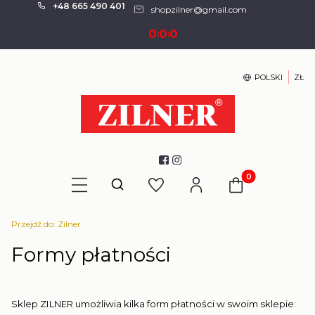
+48 665 490 401
shopzilner@gmail.com
0
0
0
:
:
POLSKI
ZŁ
Produkty w kosz
Otwórz wyszukiwarkę
Przejdź do:
Zilner
Formy płatności
Sklep ZILNER umożliwia kilka form płatności w swoim sklepie: