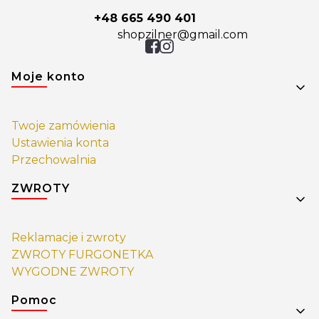
+48 665 490 401
shopzilner@gmail.com
Linki w stopce
Moje konto
Twoje zamówienia
Ustawienia konta
Przechowalnia
ZWROTY
Reklamacje i zwroty
ZWROTY FURGONETKA
WYGODNE ZWROTY
Pomoc