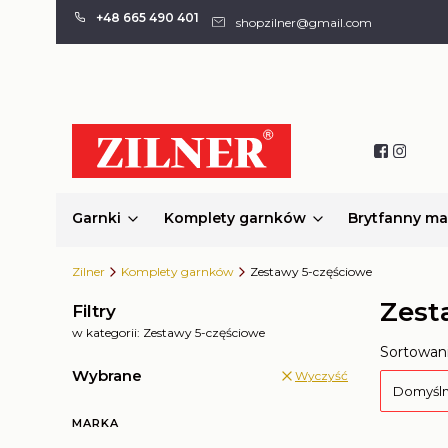
+48 665 490 401
shopzilner@gmail.com
Garnki
Komplety garnków
Brytfanny m
Zilner
Komplety garnków
Zestawy 5-częściowe
Zest
Filtry
w kategorii: Zestawy 5-częściowe
Lista
Sortowani
Wybrane
Wyczyść
Domyśl
MARKA