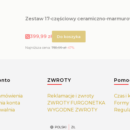
Zestaw 17-częściowy ceramiczno-marmur
Cena promocyjna
399,99 zł
Do koszyka
Najniższa cena:
759,99 zł
-47%
 w stopce
onto
ZWROTY
Pomo
amówienia
Reklamacje i zwroty
Czas i
nia konta
ZWROTY FURGONETKA
Formy 
walnia
WYGODNE ZWROTY
Regul
POLSKI
ZŁ