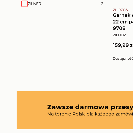
Marka
ZILNER
2
Kod produk
ZL-9708
Garnek 
22 cm p
9708
PRODUCE
ZILNER
Cena
159,99 z
Dostępnoś
Zawsze darmowa przesy
Na terenie Polski dla każdego zamówi