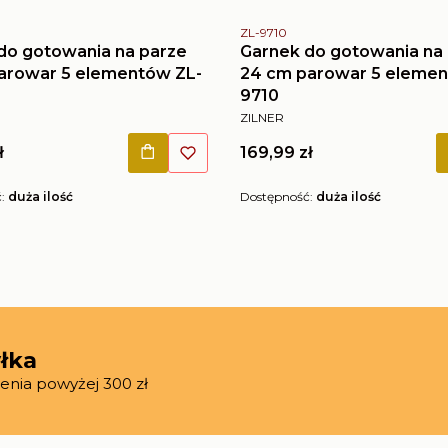
tu
Kod produktu
ZL-9710
do gotowania na parze
Garnek do gotowania na
arowar 5 elementów ZL-
24 cm parowar 5 elemen
9710
NT
PRODUCENT
ZILNER
Cena
ł
169,99 zł
ć:
duża ilość
Dostępność:
duża ilość
łka
enia powyżej 300 zł