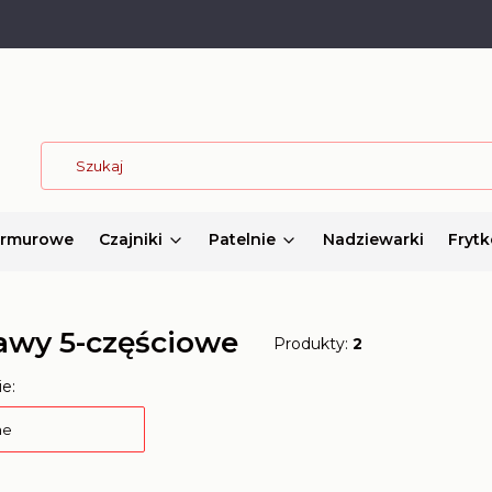
armurowe
Czajniki
Patelnie
Nadziewarki
Frytk
awy 5-częściowe
Produkty:
2
 produktów
e:
ne