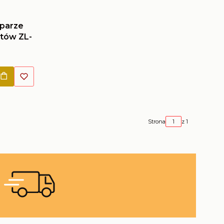
 parze
tów ZL-
Strona
z 1