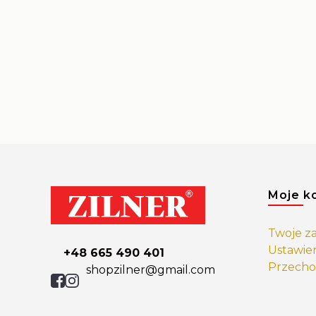
Linki
Moje k
Twoje z
Ustawie
+48 665 490 401
Przecho
shopzilner@gmail.com