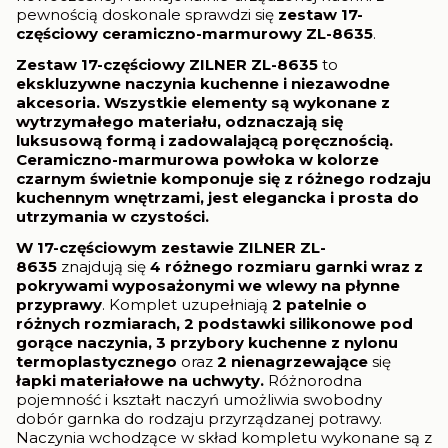
pewnością doskonale sprawdzi się
zestaw 17-
częściowy ceramiczno-marmurowy ZL-8635
.
Zestaw 17-częściowy ZILNER ZL-8635
to
ekskluzywne naczynia kuchenne i niezawodne
akcesoria. Wszystkie elementy są wykonane z
wytrzymałego materiału, odznaczają się
luksusową formą i zadowalającą poręcznością.
Ceramiczno-m
armurowa powłoka w kolorze
czarnym
świetnie komponuje się z różnego rodzaju
kuchennym wnętrzami, jest
elegancka i prosta do
utrzymania w czystości.
W 17-częściowym zestawie ZILNER ZL-
8635
znajdują się
4 różnego rozmiaru garnki wraz z
pokrywami wyposażonymi we wlewy na płynne
przyprawy
. Komplet uzupełniają
2 patelnie o
różnych rozmiarach,
2 podstawki silikonowe pod
gorące naczynia, 3 przybory kuchenne z nylonu
termoplastycznego
oraz
2 nienagrzewające
się
łapki materiałowe na uchwyty.
Różnorodna
pojemność i kształt naczyń umożliwia swobodny
dobór garnka do rodzaju przyrządzanej potrawy.
Naczynia wchodzące w skład kompletu wykonane są z