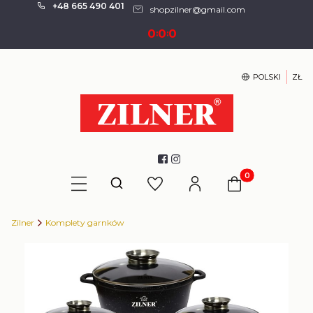
+48 665 490 401
shopzilner@gmail.com
0
0
0
:
:
POLSKI
ZŁ
Produkty w kosz
Otwórz wyszukiwarkę
Zilner
Komplety garnków