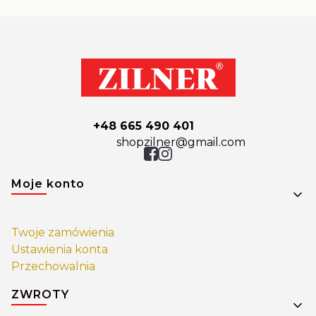
+48 665 490 401
shopzilner@gmail.com
Linki w stopce
Moje konto
Twoje zamówienia
Ustawienia konta
Przechowalnia
ZWROTY