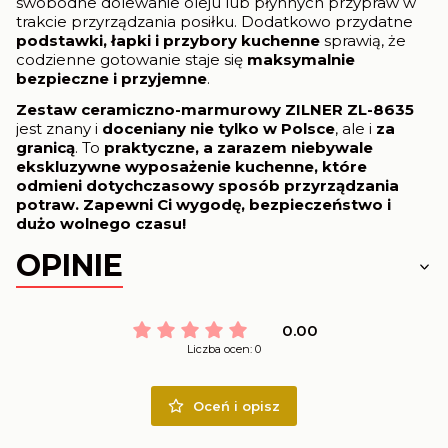
swobodne dolewanie oleju lub płynnych przypraw w
trakcie przyrządzania posiłku. Dodatkowo przydatne
podstawki, łapki i przybory kuchenne
sprawią, że
codzienne gotowanie staje się
maksymalnie
bezpieczne i przyjemne
.
Zestaw ceramiczno-marmurowy ZILNER ZL-8635
jest znany i
doceniany nie tylko w Polsce
, ale i
za
granicą
. To
praktyczne, a zarazem niebywale
ekskluzywne wyposażenie kuchenne
, które
odmieni dotychczasowy sposób przyrządzania
potraw. Zapewni Ci wygodę, bezpieczeństwo i
dużo wolnego czasu!
OPINIE
0.00
Liczba ocen: 0
Oceń i opisz