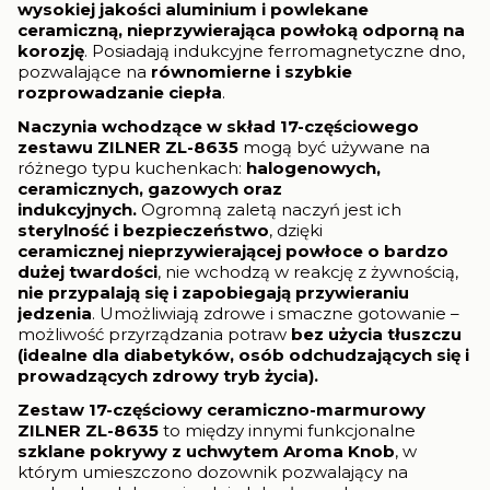
wysokiej jakości aluminium i
powlekane
ceramiczną, nieprzywierająca powłoką odporną na
korozję
. Posiadają indukcyjne ferromagnetyczne dno,
pozwalające na
równomierne i szybkie
rozprowadzanie ciepła
.
Naczynia wchodzące w skład
17-częściowego
zestawu ZILNER ZL-8635
mogą być używane na
różnego typu kuchenkach:
halogenowych,
ceramicznych, gazowych
oraz
indukcyjnych.
Ogromną zaletą naczyń jest ich
sterylność i bezpieczeństwo
, dzięki
ceramicznej nieprzywierającej powłoce o bardzo
dużej twardości
, nie wchodzą w reakcję z żywnością,
nie przypalają się i
zapobiegają przywieraniu
jedzenia
. Umożliwiają zdrowe i smaczne gotowanie –
możliwość przyrządzania potraw
bez użycia tłuszczu
(idealne dla diabetyków, osób odchudzających się i
prowadzących zdrowy tryb życia).
Zestaw 17-częściowy ceramiczno-marmurowy
ZILNER ZL-8635
to między innymi funkcjonalne
szklane pokrywy
z uchwytem Aroma Knob
, w
którym umieszczono dozownik pozwalający na