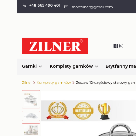
+48 665 490 401
shopzilner@gmail.com
Garnki
Komplety garnków
Brytfanny m
Zilner
Komplety garnków
Zestaw 12-częściowy stalowy ga