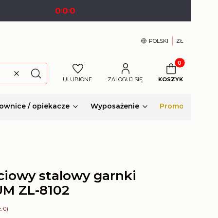
0
0
0
:
:
POLSKI
ZŁ
Produkty w kosz
Wyczyść
Szukaj
ULUBIONE
ZALOGUJ SIĘ
KOSZYK
ownice / opiekacze
Wyposażenie
Promocje
ciowy stalowy garnki
M ZL-8102
: 0)