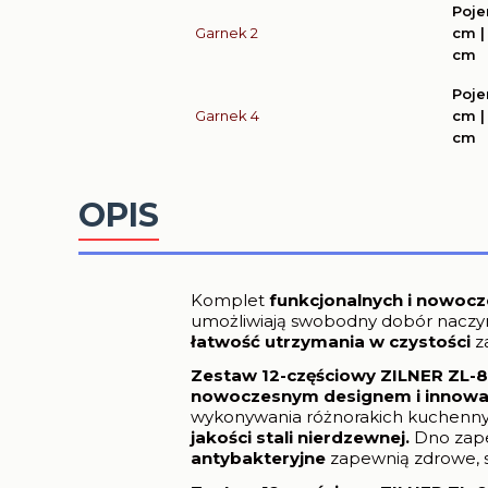
Poje
Garnek 2
cm |
cm
Poje
Garnek 4
cm |
cm
OPIS
Komplet
funkcjonalnych i nowoc
umożliwiają swobodny dobór naczyn
łatwość utrzymania w czystości
z
Zestaw 12-częściowy ZILNER ZL-
nowoczesnym designem i innowa
wykonywania różnorakich kuchenny
jakości stali nierdzewnej.
Dno zap
antybakteryjne
zapewnią zdrowe, s