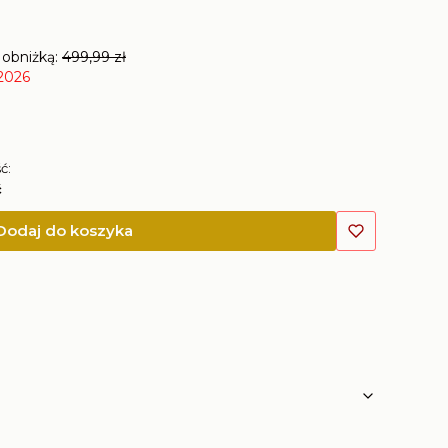
 obniżką:
499,99 zł
 2026
ć:
ć
Dodaj do koszyka