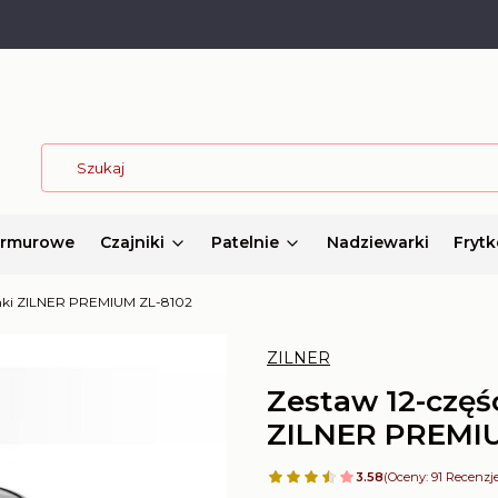
armurowe
Czajniki
Patelnie
Nadziewarki
Frytk
rnki ZILNER PREMIUM ZL-8102
ZILNER
Zestaw 12-częś
ZILNER PREMIU
3.58
(Oceny: 91 Recenzje