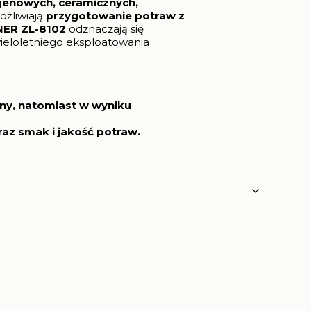
genowych, ceramicznych,
ożliwiają
przygotowanie potraw z
NER ZL-8102
odznaczają się
 wieloletniego eksploatowania
ny,
natomiast w wyniku
raz smak i jakość potraw.