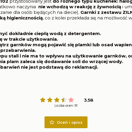
8102
przystosowany jest
do różnego typu kuchenek: halo
atkowo naczynia
nie wchodzą w reakcję z żywnością
i um
zanie dla osób będących na diecie).
Garnki z zestawu ZIL
ą higienicznością
, co z kolei przekłada się na możliwość
yć dokładnie ciepłą wodą z detergentem.
 w trakcie użytkowania.
trz garnków mogą pojawić się plamki lub osad wapien
 przebarwienia.
pu stali i nie ma to wpływu na użytkowanie garnków, o
ia plam zaleca się dodawanie soli do wrzącej wody.
barwień nie jest podstawą do reklamacji.
3.58
Liczba ocen: 91
Oceń i opisz