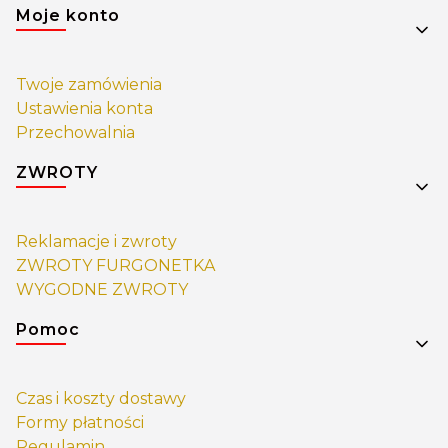
Linki w stopce
Moje konto
Twoje zamówienia
Ustawienia konta
Przechowalnia
ZWROTY
Reklamacje i zwroty
ZWROTY FURGONETKA
WYGODNE ZWROTY
Pomoc
Czas i koszty dostawy
Formy płatności
Regulamin