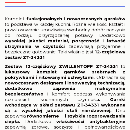
Komplet
funkcjonalnych i nowoczesnych garnków
to podstawa w każdej kuchni. Różna wielkość, kształt i
przystosowanie umożliwiają swobodny dobór naczynia
do rodzaju przyrządzanej potrawy. Dodatkowo
wysokiej jakości materiał, poręczność i łatwość
utrzymania w czystości
zapewniają przyjemne i
bezpieczne gotowanie. Taki właśnie jest
12-częściowy
zestaw ZT-34331
.
Zestaw 12-częściowy ZWILLENTOFF ZT-34331
to
luksusowy komplet garnków srebrnych z
pokrywkami i nitowanymi uchwytami.
Odznacza się
nowoczesnym designem i innowacyjną technizacją,
dodatkowo zapewnia maksymalne
bezpieczeństwo
i komfort podczas wykonywania
różnorakich kuchennych czynności
. Garnki
wchodzące w skład zestawu ZT-34331 wykonane
są z
wysokiej jakości stali nierdzewnej.
Dno
zapewnia
równomierne i szybkie rozprowadzanie
ciepła.
Dodatkowo
właściwości antybakteryjne
zapewnią zdrowe, soczyste i pełnowartościowe