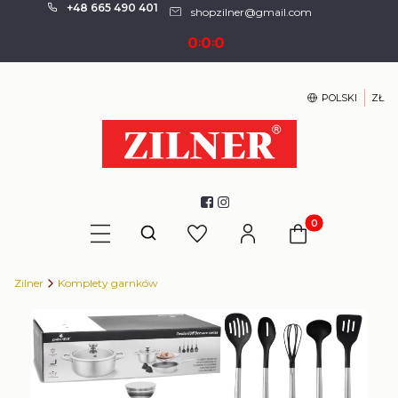
+48 665 490 401
shopzilner@gmail.com
0
0
0
:
:
POLSKI
ZŁ
Produkty w kosz
Otwórz wyszukiwarkę
Zilner
Komplety garnków