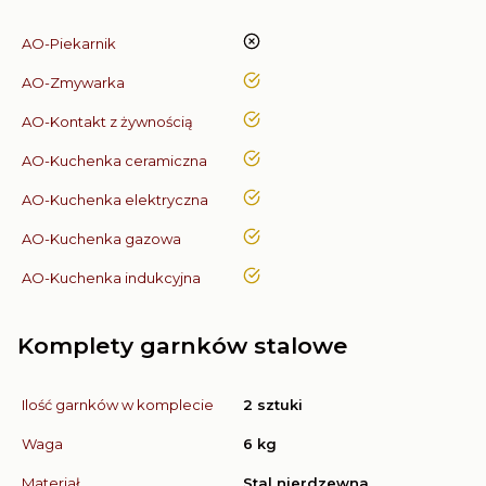
nie
AO-Piekarnik
tak
AO-Zmywarka
tak
AO-Kontakt z żywnością
tak
AO-Kuchenka ceramiczna
tak
AO-Kuchenka elektryczna
tak
AO-Kuchenka gazowa
tak
AO-Kuchenka indukcyjna
Komplety garnków stalowe
Ilość garnków w komplecie
2 sztuki
Waga
6 kg
Materiał
Stal nierdzewna