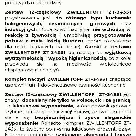
potrawy dla całej rodziny.
Zestaw 12-częściowy ZWILLENTOFF ZT-34331
przystosowany jest
do różnego typu kuchenek:
halogenowych, ceramicznych, gazowych
oraz
indukcyjnych
. Dodatkowo naczynia
nie wchodzą w
reakcję z żywnością
i umożliwiają
przygotowanie
potraw z małą ilością tłuszczu
(dobre rozwiązanie
dla osób będących na diecie).
Garnki z zestawu
ZWILLENTOFF ZT-34331
odznaczają się
wyjątkową
wytrzymałością i wysoką higienicznością
, co z kolei
przekłada się na możliwość wieloletniego
eksploatowania naczyń.
Komplet naczyń
ZWILLENTOFF ZT-34331
znacząco
usprawni i umili dotychczasowe czynności kuchenne.
Zestaw 12-częściowy ZWILLENTOFF ZT-34331
jest
znany i
doceniany nie tylko w Polsce
, ale i
za granicą
.
To
luksusowe wyposażenie
, które pozwoli gotować
szybciej, zdrowiej i smaczniej! Sprawi, że Twoja kuchnia
stanie się
bezpieczniejsza i zyska eleganckie
wyposażenie!
Ponadto komplet ZWILLENTOFF ZT-
34331 to świetny pomysł na luksusowy prezent, dzięki
któremu podarujesz
szykowne akcesoria i lepsze