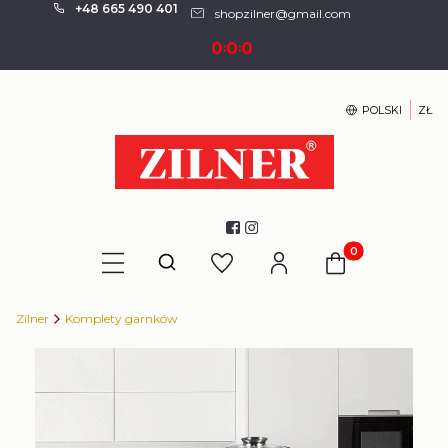
+48 665 490 401
shopzilner@gmail.com
0
0
0
:
:
POLSKI
ZŁ
Produkty w kosz
Otwórz wyszukiwarkę
Zilner
Komplety garnków