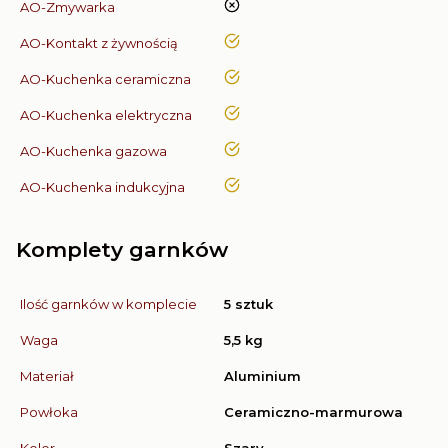
nie
AO-Zmywarka
tak
AO-Kontakt z żywnością
tak
AO-Kuchenka ceramiczna
tak
AO-Kuchenka elektryczna
tak
AO-Kuchenka gazowa
tak
AO-Kuchenka indukcyjna
Komplety garnków
Ilość garnków w komplecie
5 sztuk
Waga
5,5 kg
Materiał
Aluminium
Powłoka
Ceramiczno-marmurowa
Kolor
Szary