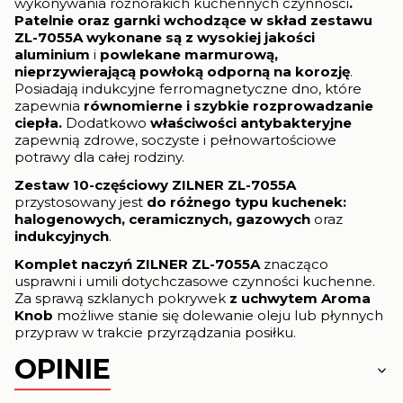
wykonywania różnorakich kuchennych czynności
.
Patelnie oraz garnki wchodzące w skład zestawu
ZL-7055A wykonane są z
wysokiej jakości
aluminium
i
powlekane marmurową,
nieprzywierającą powłoką odporną na korozję
.
Posiadają indukcyjne ferromagnetyczne dno, które
zapewnia
równomierne i szybkie rozprowadzanie
ciepła.
Dodatkowo
właściwości antybakteryjne
zapewnią zdrowe, soczyste i pełnowartościowe
potrawy dla całej rodziny.
Zestaw 10-częściowy ZILNER ZL-7055A
przystosowany jest
do różnego typu kuchenek:
halogenowych, ceramicznych, gazowych
oraz
indukcyjnych
.
Komplet naczyń
ZILNER ZL-7055A
znacząco
usprawni i umili dotychczasowe czynności kuchenne.
Za sprawą szklanych pokrywek
z uchwytem Aroma
Knob
możliwe stanie się dolewanie oleju lub płynnych
przypraw w trakcie przyrządzania posiłku.
OPINIE