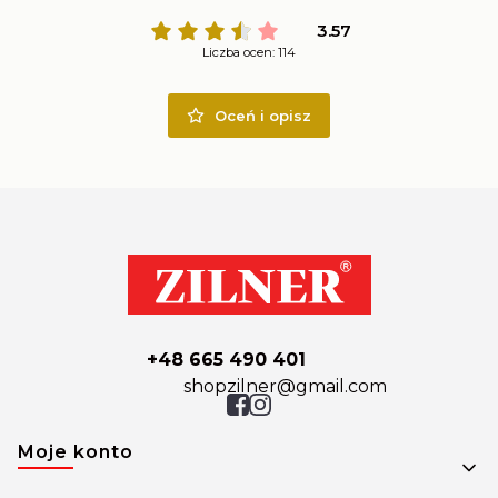
3.57
Liczba ocen: 114
Oceń i opisz
+48 665 490 401
shopzilner@gmail.com
Linki w stopce
Moje konto