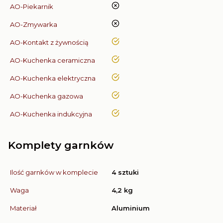
nie
AO-Piekarnik
nie
AO-Zmywarka
tak
AO-Kontakt z żywnością
tak
AO-Kuchenka ceramiczna
tak
AO-Kuchenka elektryczna
tak
AO-Kuchenka gazowa
tak
AO-Kuchenka indukcyjna
Komplety garnków
Ilość garnków w komplecie
4 sztuki
Waga
4,2 kg
Materiał
Aluminium