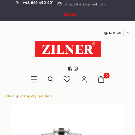
+48 665 490 401
shopzilner@gmail.com
0
0
0
:
:
POLSKI
ZŁ
Produkty w kosz
Otwórz wyszukiwarkę
Zilner
Komplety garnków