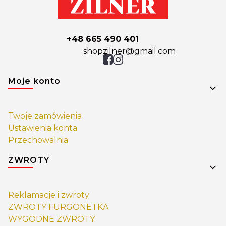
+48 665 490 401
shopzilner@gmail.com
Linki w stopce
Moje konto
Twoje zamówienia
Ustawienia konta
Przechowalnia
ZWROTY
Reklamacje i zwroty
ZWROTY FURGONETKA
WYGODNE ZWROTY