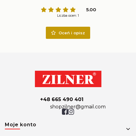
5.00
Liczba ocen: 1
Oceń i opisz
+48 665 490 401
shopzilner@gmail.com
Linki w stopce
Moje konto