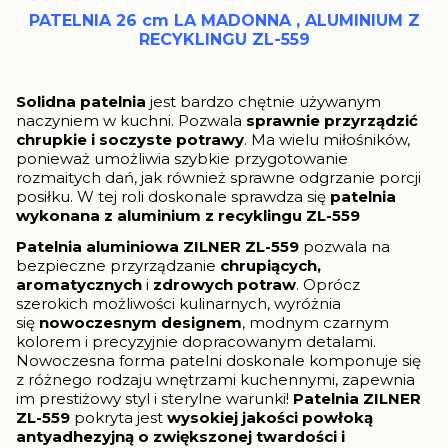
PATELNIA 26 cm LA MADONNA , ALUMINIUM Z
RECYKLINGU ZL-559
Solidna patelnia
jest bardzo chętnie używanym
naczyniem w kuchni. Pozwala
sprawnie przyrządzić
chrupkie i
soczyste potrawy
. Ma wielu miłośników,
ponieważ umożliwia szybkie przygotowanie
rozmaitych dań, jak również sprawne odgrzanie porcji
posiłku. W tej roli doskonale sprawdza się
patelnia
wykonana z aluminium z recyklingu ZL-559
Patelnia aluminiowa ZILNER ZL-559
pozwala na
bezpieczne przyrządzanie
chrupiących,
aromatycznych
i
zdrowych potraw
. Oprócz
szerokich możliwości kulinarnych, wyróżnia
się
nowoczesnym designem
, modnym czarnym
kolorem i precyzyjnie dopracowanym detalami.
Nowoczesna forma patelni doskonale komponuje się
z różnego rodzaju wnętrzami kuchennymi, zapewnia
im prestiżowy styl i sterylne warunki!
Patelnia
ZILNER
ZL-559
pokryta jest
wysokiej jakości powłoką
antyadhezyjną o zwiększonej twardości i