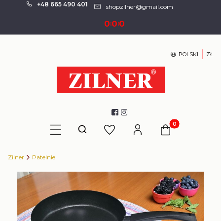
+48 665 490 401
shopzilner@gmail.com
0
0
0
:
:
POLSKI
ZŁ
Produkty w kosz
Otwórz wyszukiwarkę
Zilner
Patelnie