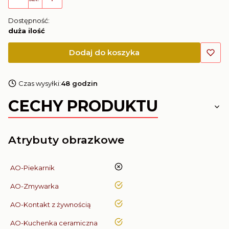
Dostępność:
duża ilość
Dodaj do koszyka
Czas wysyłki:
48 godzin
CECHY PRODUKTU
Atrybuty obrazkowe
nie
AO-Piekarnik
tak
AO-Zmywarka
tak
AO-Kontakt z żywnością
tak
AO-Kuchenka ceramiczna