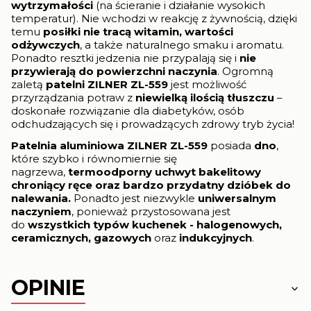
wytrzymałości
(na ścieranie i działanie wysokich
temperatur). Nie wchodzi w reakcję z żywnością, dzięki
temu
posiłki nie tracą witamin, wartości
odżywczych
, a także
naturalnego smaku i aromatu.
Ponadto resztki jedzenia nie przypalają się i
nie
przywierają do powierzchni naczynia
. Ogromną
zaletą
patelni ZILNER ZL-559
jest możliwość
przyrządzania potraw z
niewielką ilością tłuszczu
–
doskonałe rozwiązanie dla diabetyków, osób
odchudzających się i prowadzących zdrowy tryb życia!
Patelnia aluminiowa ZILNER ZL-559
posiada
dno
,
które szybko i równomiernie się
nagrzewa,
termoodporny uchwyt
bakelitowy
chroniący ręce oraz bardzo przydatny dzióbek do
nalewania.
Ponadto jest niezwykle
uniwersalnym
naczyniem
, ponieważ przystosowana jest
do
wszystkich typów
kuchenek - halogenowych,
ceramicznych, gazowych
oraz
indukcyjnych
.
OPINIE