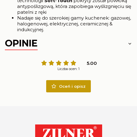
technologii
Soft
-
Touch
pokryty został powłoką
antypoślizgową, która zapobiega wyślizgnięciu się
patelni z ręki
Nadaje się do szerokiej gamy kuchenek: gazowej,
halogenowej, elektrycznej, ceramicznej &
indukcyjnej.
OPINIE
5.00
Liczba ocen: 1
Oceń i opisz