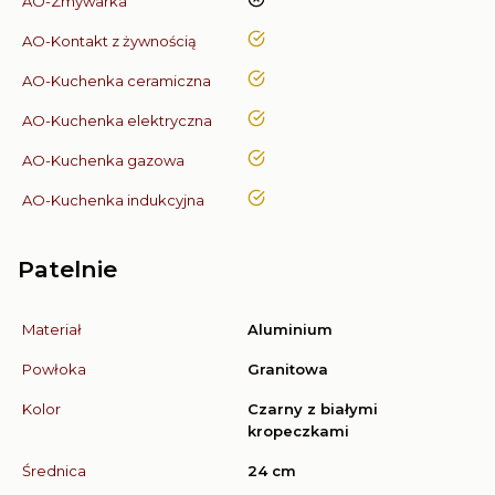
nie
AO-Zmywarka
tak
AO-Kontakt z żywnością
tak
AO-Kuchenka ceramiczna
tak
AO-Kuchenka elektryczna
tak
AO-Kuchenka gazowa
tak
AO-Kuchenka indukcyjna
Patelnie
Materiał
Aluminium
Powłoka
Granitowa
Kolor
Czarny z białymi
kropeczkami
Średnica
24 cm