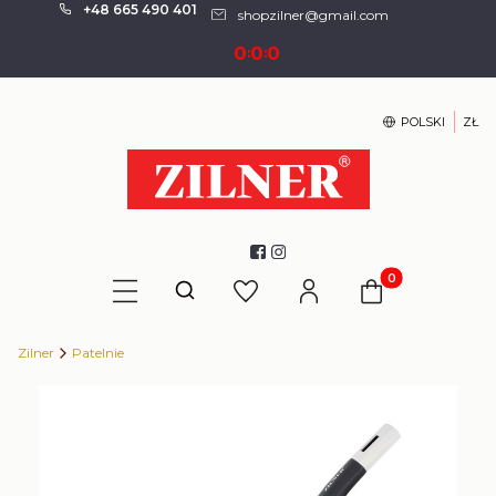
+48 665 490 401
shopzilner@gmail.com
0
0
0
:
:
POLSKI
ZŁ
Produkty w kosz
Otwórz wyszukiwarkę
Zilner
Patelnie