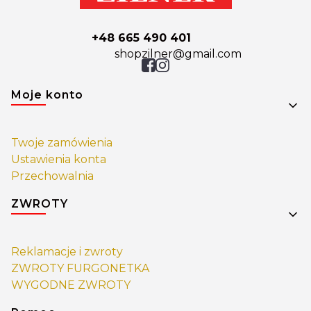
+48 665 490 401
shopzilner@gmail.com
Linki w stopce
Moje konto
Twoje zamówienia
Ustawienia konta
Przechowalnia
ZWROTY
Reklamacje i zwroty
ZWROTY FURGONETKA
WYGODNE ZWROTY