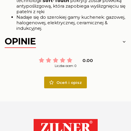
technologii
Soft
-
Touch
pokryty został powłoką
antypoślizgową, która zapobiega wyślizgnięciu się
patelni z ręki
Nadaje się do szerokiej gamy kuchenek: gazowej,
halogenowej, elektrycznej, ceramicznej &
indukcyjnej.
OPINIE
0.00
Liczba ocen: 0
Oceń i opisz