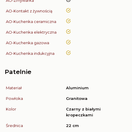
nie
AO-Zmywarka
tak
AO-Kontakt z żywnością
tak
AO-Kuchenka ceramiczna
tak
AO-Kuchenka elektryczna
tak
AO-Kuchenka gazowa
tak
AO-Kuchenka indukcyjna
Patelnie
Materiał
Aluminium
Powłoka
Granitowa
Kolor
Czarny z białymi
kropeczkami
Średnica
22 cm