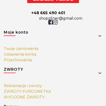
+48 665 490 401
shopzilner@gmail.com
Linki w stopce
Moje konto
Twoje zamówienia
Ustawienia konta
Przechowalnia
ZWROTY
Reklamacje i zwroty
ZWROTY FURGONETKA
WYGODNE ZWROTY