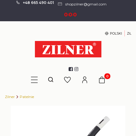
+48 665 490 401
shopzilner@gmail.com
0
0
0
:
:
POLSKI
ZŁ
Produkty w kosz
Otwórz wyszukiwarkę
Zilner
Patelnie