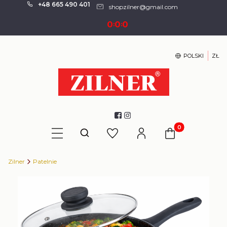
+48 665 490 401
shopzilner@gmail.com
0
0
0
:
:
POLSKI
ZŁ
Produkty w kosz
Otwórz wyszukiwarkę
Zilner
Patelnie