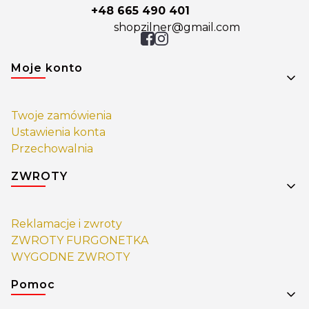
+48 665 490 401
shopzilner@gmail.com
Linki w stopce
Moje konto
Twoje zamówienia
Ustawienia konta
Przechowalnia
ZWROTY
Reklamacje i zwroty
ZWROTY FURGONETKA
WYGODNE ZWROTY
Pomoc