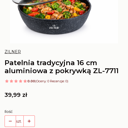
ZILNER
Patelnia tradycyjna 16 cm
aluminiowa z pokrywką ZL-7711
0.00
(Oceny: 0 Recenzje: 0)
Cena
39,99 zł
Ilość
szt.