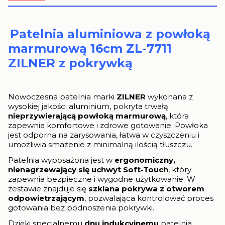
Patelnia aluminiowa z powłoką
marmurową 16cm ZL-7711
ZILNER z pokrywką
Nowoczesna patelnia marki
ZILNER
wykonana z
wysokiej jakości aluminium, pokryta trwałą
nieprzywierającą powłoką marmurową
, która
zapewnia komfortowe i zdrowe gotowanie. Powłoka
jest odporna na zarysowania, łatwa w czyszczeniu i
umożliwia smażenie z minimalną ilością tłuszczu.
Patelnia wyposażona jest w
ergonomiczny,
nienagrzewający się uchwyt Soft-Touch
, który
zapewnia bezpieczne i wygodne użytkowanie. W
zestawie znajduje się
szklana pokrywa z otworem
odpowietrzającym
, pozwalająca kontrolować proces
gotowania bez podnoszenia pokrywki.
Dzięki specjalnemu
dnu indukcyjnemu
patelnia