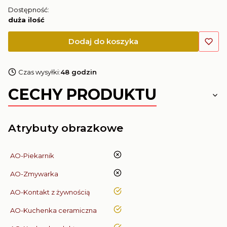
Dostępność:
duża ilość
Dodaj do koszyka
Czas wysyłki:
48 godzin
CECHY PRODUKTU
Atrybuty obrazkowe
nie
AO-Piekarnik
nie
AO-Zmywarka
tak
AO-Kontakt z żywnością
tak
AO-Kuchenka ceramiczna