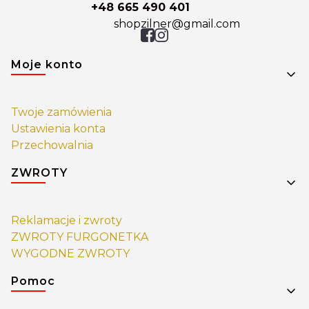
+48 665 490 401
shopzilner@gmail.com
Linki w stopce
Moje konto
Twoje zamówienia
Ustawienia konta
Przechowalnia
ZWROTY
Reklamacje i zwroty
ZWROTY FURGONETKA
WYGODNE ZWROTY
Pomoc