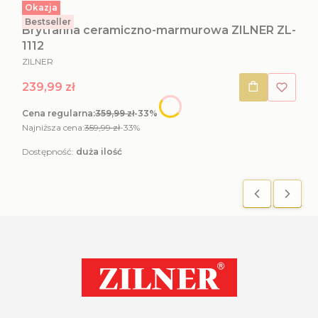
Okazja
Kod produktu
ZL-1112
Bestseller
Brytfanna ceramiczno-marmurowa ZILNER ZL-
1112
PRODUCENT
ZILNER
Cena promocyjna
239,99 zł
Cena regularna:
359,99 zł
-33%
Najniższa cena:
359,99 zł
-33%
Dostępność:
duża ilość