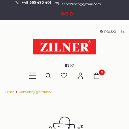
+48 665 490 401
shopzilner@gmail.com
0
0
0
:
:
POLSKI
ZŁ
Produkty w kosz
Otwórz wyszukiwarkę
Zilner
Komplety garnków