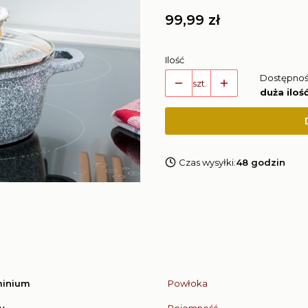
Cena
99,99 zł
Ilość
Dostępnoś
szt.
duża iloś
Czas wysyłki:
48 godzin
minium
Powłoka