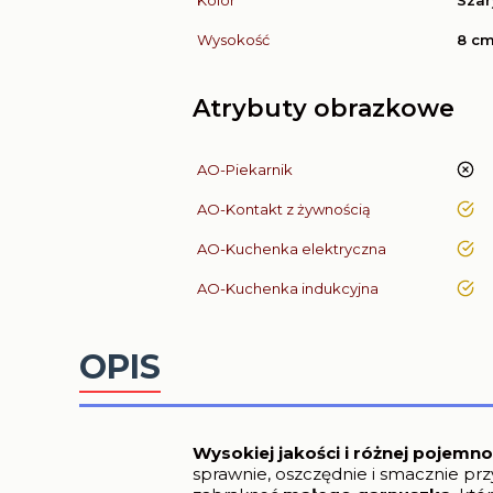
Kolor
Szar
Wysokość
8 c
Atrybuty obrazkowe
AO-Piekarnik
nie
AO-Kontakt z żywnością
tak
AO-Kuchenka elektryczna
tak
AO-Kuchenka indukcyjna
tak
OPIS
Wysokiej jakości i różnej pojemn
sprawnie, oszczędnie i smacznie p