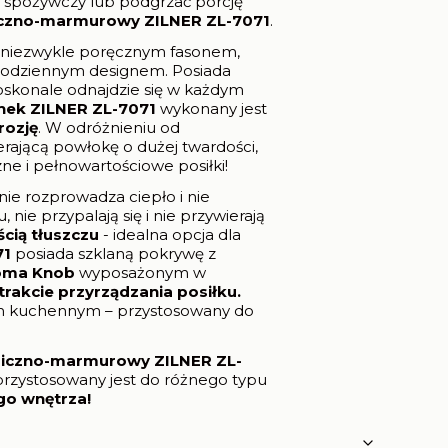
t spożywczy lub podgrzać porcję
czno-marmurowy ZILNER ZL-7071
.
i niezwykle poręcznym fasonem,
codziennym designem. Posiada
oskonale odnajdzie się w każdym
nek ZILNER ZL-7071
wykonany jest
rozję
. W odróżnieniu od
rającą powłokę o dużej twardości,
 i pełnowartościowe posiłki!
ie rozprowadza ciepło i nie
ie przypalają się i nie przywierają
ścią tłuszczu
- idealna opcja dla
71
posiada szklaną pokrywę z
oma Knob
wyposażonym w
rakcie przyrządzania posiłku.
m kuchennym – przystosowany do
iczno-marmurowy ZILNER ZL-
przystosowany jest do różnego typu
go wnętrza!