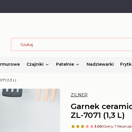
armurowe
Czajniki
Patelnie
Nadziewarki
Frytk
1 (1,3 L)
ZILNER
Garnek cerami
ZL-7071 (1,3 L)
3.00
(Oceny: 7 Recenzje: