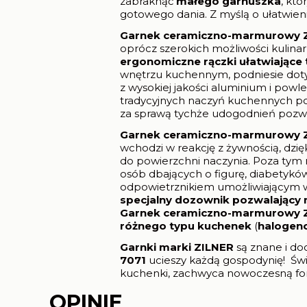
zabraknąć
małego garnuszka
, kt
gotowego dania. Z myślą o ułatwie
Garnek ceramiczno-marmurowy 
oprócz szerokich możliwości kulina
ergonomiczne rączki ułatwiające 
wnętrzu kuchennym, podniesie doty
z wysokiej jakości aluminium i powl
tradycyjnych naczyń kuchennych pos
za sprawą tychże udogodnień pozwa
Garnek ceramiczno-marmurowy 
wchodzi w reakcję z żywnością, dzię
do powierzchni naczynia. Poza tym
osób dbających o figurę, diabetykó
odpowietrznikiem umożliwiającym
specjalny dozownik pozwalający n
Garnek ceramiczno-marmurowy 
różnego typu kuchenek
(
halogen
Garnki marki ZILNER
są znane i do
7071
ucieszy każdą gospodynię! Świ
kuchenki, zachwyca nowoczesną for
OPINIE