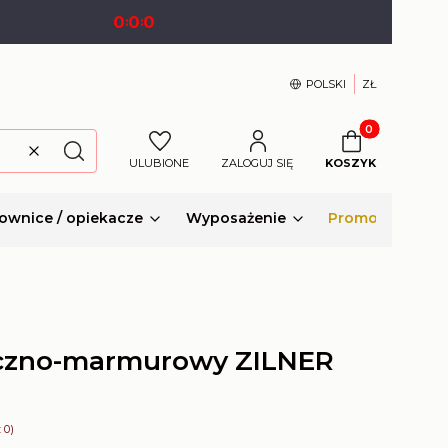
0
0
0
:
:
POLSKI
ZŁ
Produkty w kosz
Wyczyść
Szukaj
ULUBIONE
ZALOGUJ SIĘ
KOSZYK
ownice / opiekacze
Wyposażenie
Promocje
czno-marmurowy ZILNER
 0)