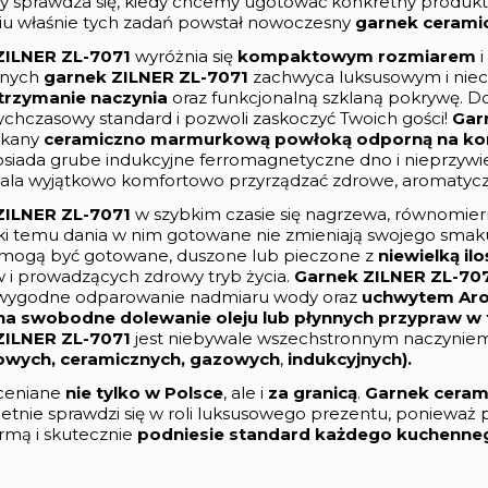
óry sprawdza się, kiedy chcemy ugotować konkretny produk
niu właśnie tych zadań powstał nowoczesny
garnek cerami
ZILNER ZL-7071
wyróżnia się
kompaktowym rozmiarem
rnych
garnek ZILNER ZL-7071
zachwyca luksusowym i nie
trzymanie naczynia
oraz funkcjonalną szklaną pokrywę. D
chczasowy standard i pozwoli zaskoczyć Twoich gości!
Gar
ekany
ceramiczno marmurkową
powłoką odporną na ko
iada grube indukcyjne ferromagnetyczne dno i nieprzywie
la wyjątkowo komfortowo przyrządzać zdrowe, aromatyczne
ZILNER ZL-7071
w szybkim czasie się nagrzewa, równomiern
ki temu dania w nim gotowane nie zmieniają swojego smaku, n
 mogą być gotowane, duszone lub pieczone z
niewielką ilo
w i prowadzących zdrowy tryb życia.
Garnek
ZILNER ZL-70
 wygodne odparowanie nadmiaru wody oraz
uchwytem Ar
a swobodne dolewanie oleju lub płynnych przypraw w t
ZILNER ZL-7071
jest niebywale wszechstronnym naczynie
owych, ceramicznych, gazowych
,
indukcyjnych).
ceniane
nie tylko w Polsce
, ale i
za granicą
.
Garnek ceram
etnie sprawdzi się w roli luksusowego prezentu, ponieważ 
mą i skutecznie
podniesie standard każdego kuchenne