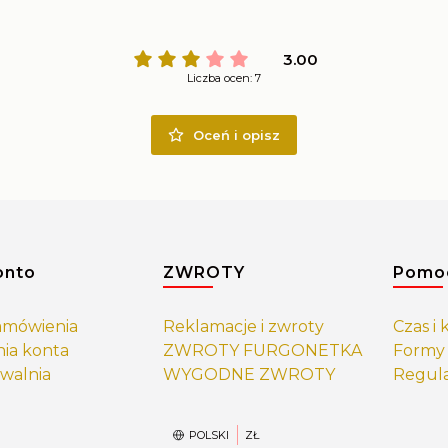
3.00
Liczba ocen: 7
Oceń i opisz
 w stopce
onto
ZWROTY
Pomo
amówienia
Reklamacje i zwroty
Czas i
nia konta
ZWROTY FURGONETKA
Formy 
walnia
WYGODNE ZWROTY
Regul
POLSKI
ZŁ