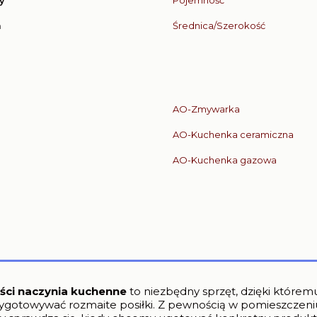
y
Pojemność
m
Średnica/Szerokość
AO-Zmywarka
AO-Kuchenka ceramiczna
AO-Kuchenka gazowa
ości naczynia kuchenne
to niezbędny sprzęt, dzięki któr
rzygotowywać rozmaite posiłki. Z pewnością w pomieszcze