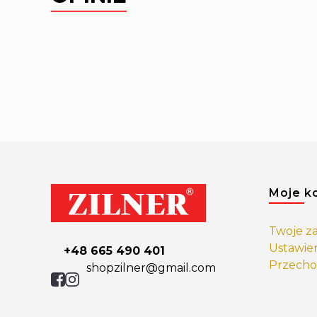
Linki
Moje k
Twoje z
Ustawie
+48 665 490 401
Przecho
shopzilner@gmail.com