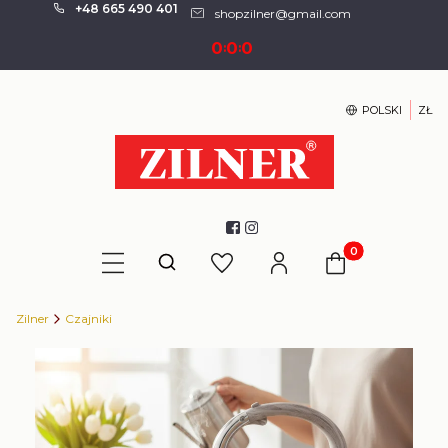
+48 665 490 401
shopzilner@gmail.com
0
0
0
:
:
POLSKI
ZŁ
Produkty w kosz
Otwórz wyszukiwarkę
Zilner
Czajniki