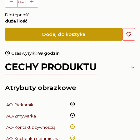
szt.
Dostępność:
duża ilość
Dodaj do koszyka
Czas wysyłki:
48 godzin
CECHY PRODUKTU
Atrybuty obrazkowe
nie
AO-Piekarnik
nie
AO-Zmywarka
tak
AO-Kontakt z żywnością
tak
AO-Kuchenka ceramiczna