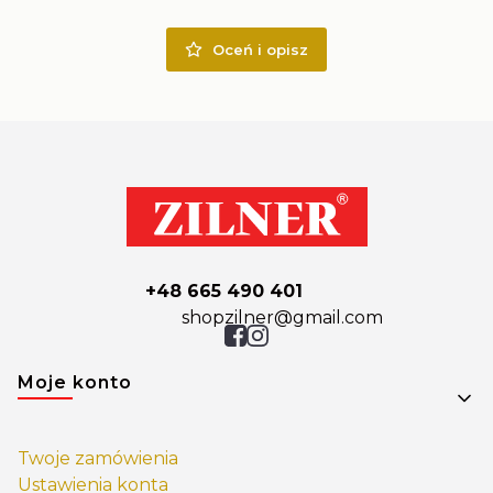
Oceń i opisz
+48 665 490 401
shopzilner@gmail.com
Linki w stopce
Moje konto
Twoje zamówienia
Ustawienia konta