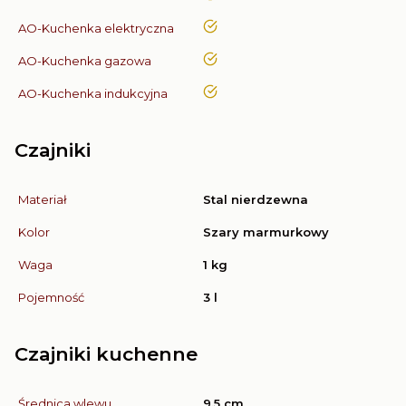
tak
AO-Kuchenka elektryczna
tak
AO-Kuchenka gazowa
tak
AO-Kuchenka indukcyjna
Czajniki
Materiał
Stal nierdzewna
Kolor
Szary marmurkowy
Waga
1 kg
Pojemność
3 l
Czajniki kuchenne
Średnica wlewu
9,5 cm