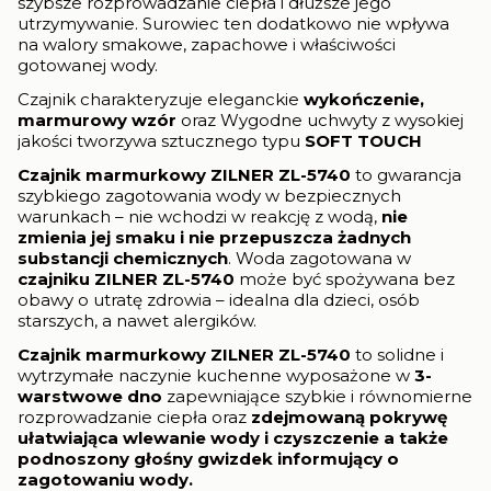
szybsze rozprowadzanie ciepła i dłuższe jego
utrzymywanie. Surowiec ten dodatkowo nie wpływa
na walory smakowe, zapachowe i właściwości
gotowanej wody.
Czajnik charakteryzuje eleganckie
wykończenie,
marmurowy wzór
oraz Wygodne uchwyty z wysokiej
jakości tworzywa sztucznego typu
SOFT TOUCH
Czajnik marmurkowy ZILNER ZL-5740
to gwarancja
szybkiego zagotowania wody w bezpiecznych
warunkach – nie wchodzi w reakcję z wodą,
nie
zmienia jej smaku i
nie przepuszcza żadnych
substancji chemicznych
. Woda zagotowana w
czajniku ZILNER ZL-5740
może być spożywana bez
obawy o utratę zdrowia – idealna dla dzieci, osób
starszych, a nawet alergików.
Czajnik marmurkowy ZILNER ZL-5740
to solidne i
wytrzymałe naczynie kuchenne wyposażone w
3-
warstwowe dno
zapewniające szybkie i równomierne
rozprowadzanie ciepła oraz
zdejmowaną pokrywę
ułatwiająca wlewanie wody i czyszczenie a także
podnoszony głośny gwizdek informujący o
zagotowaniu wody.