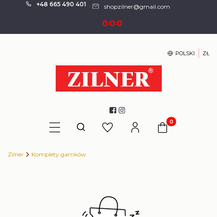
+48 665 490 401
shopzilner@gmail.com
0
0
0
:
:
POLSKI
ZŁ
Produkty w kosz
Otwórz wyszukiwarkę
Zilner
Komplety garnków