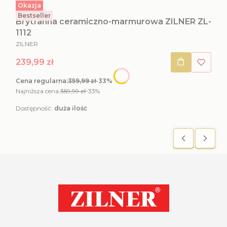
Okazja
Kod produktu
ZL-1112
Bestseller
Brytfanna ceramiczno-marmurowa ZILNER ZL-
1112
PRODUCENT
ZILNER
Cena promocyjna
239,99 zł
Cena regularna:
359,99 zł
-33%
Najniższa cena:
359,99 zł
-33%
Dostępność:
duża ilość