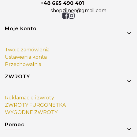
+48 665 490 401
shopzilner@gmail.com
Linki w stopce
Moje konto
Twoje zamówienia
Ustawienia konta
Przechowalnia
ZWROTY
Reklamacje i zwroty
ZWROTY FURGONETKA
WYGODNE ZWROTY
Pomoc