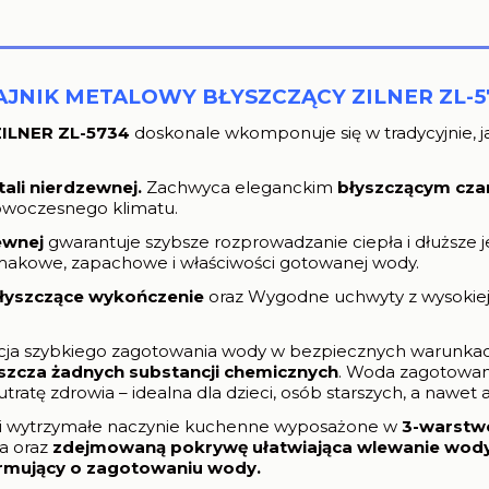
AJNIK METALOWY BŁYSZCZĄCY ZILNER ZL-5
 ZILNER ZL-5734
doskonale wkomponuje się w tradycyjnie, 
tali nierdzewnej.
Zachwyca eleganckim
błyszczącym cza
owoczesnego klimatu.
ewnej
gwarantuje szybsze rozprowadzanie ciepła i dłuższe 
makowe, zapachowe i właściwości gotowanej wody.
łyszczące wykończenie
oraz Wygodne uchwyty z wysokiej
ja szybkiego zagotowania wody w bezpiecznych warunkach
szcza żadnych substancji chemicznych
. Woda zagotowa
tę zdrowia – idealna dla dzieci, osób starszych, a nawet a
e i wytrzymałe naczynie kuchenne wyposażone w
3-warstw
a oraz
zdejmowaną pokrywę ułatwiająca wlewanie wody 
rmujący o zagotowaniu wody.