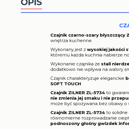
OPIS
CZ
Czajnik czarno-szary błyszczący
wnętrza kuchenne.
Wykonany jest z
wysokiej jakości s
któremu każda kuchnia nabierze n
Wykonanie czajnika ze
stali nierdz
dodatkowo nie wpływa na walory s
Czajnik charakteryzuje eleganckie
b
SOFT TOUCH
Czajnik ZILNER ZL-5734
to gwaranc
nie zmienia jej smaku i
nie przepu
może być spożywana bez obawy o utra
Czajnik ZILNER ZL-5734
to solidn
równomierne rozprowadzanie ciepł
podnoszony głośny gwizdek info