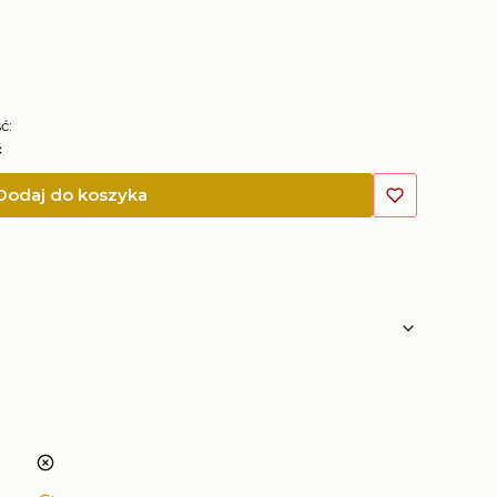
ć:
ć
Dodaj do koszyka
nie