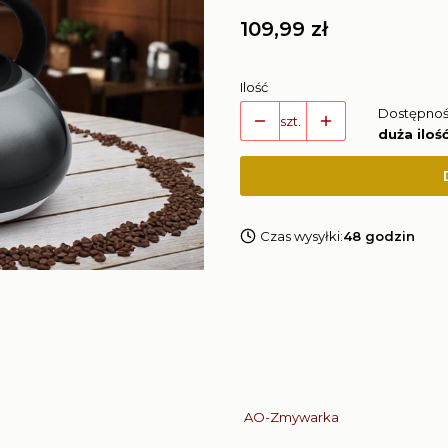
Cena
109,99 zł
Ilość
Dostępnoś
szt.
duża iloś
Czas wysyłki:
48 godzin
AO-Zmywarka