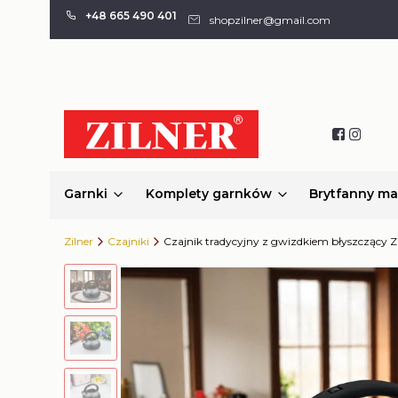
+48 665 490 401
shopzilner@gmail.com
Garnki
Komplety garnków
Brytfanny m
Zilner
Czajniki
Czajnik tradycyjny z gwizdkiem błyszczący Z