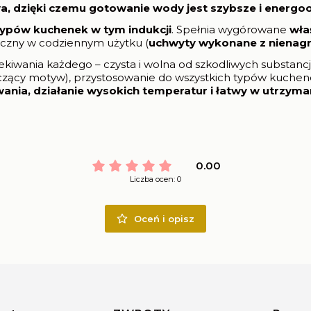
wa, dzięki czemu gotowanie wody jest szybsze i energo
ypów kuchenek w tym indukcji
. Spełnia wygórowane
wła
eczny w codziennym użytku (
uchwyty wykonane z nienag
ekiwania każdego – czysta i wolna od szkodliwych substanc
yszczący motyw), przystosowanie do wszystkich typów kuche
ania, działanie wysokich temperatur i
łatwy w utrzyman
0.00
Liczba ocen: 0
Oceń i opisz