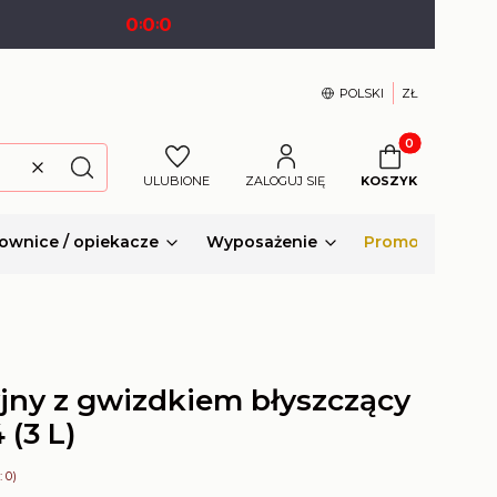
0
0
0
:
:
POLSKI
ZŁ
Produkty w kosz
Wyczyść
Szukaj
ULUBIONE
ZALOGUJ SIĘ
KOSZYK
ownice / opiekacze
Wyposażenie
Promocje
yjny z gwizdkiem błyszczący
(3 L)
 0)