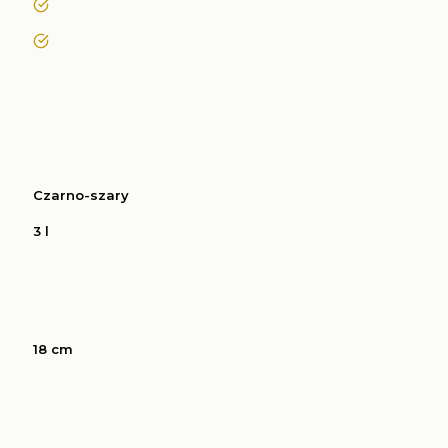
tak
tak
Czarno-szary
3 l
18 cm