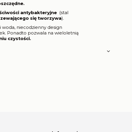
oszczędne.
ściwości antybakteryjne
(stal
rzewającego się tworzywa
).
ji woda, niecodzienny design
nek. Ponadto pozwala na wieloletnią
iu czystości.