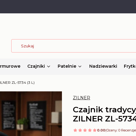
armurowe
Czajniki
Patelnie
Nadziewarki
Frytk
ILNER ZL-5734 (3 L)
ZILNER
Czajnik tradyc
ZILNER ZL-5734 
0.00
(Oceny: 0 Recenzje: