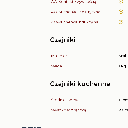
AO-Kontakt z żywnością
tak
AO-Kuchenka elektryczna
tak
AO-Kuchenka indukcyjna
tak
Czajniki
Materiał
Stal
Waga
1 kg
Czajniki kuchenne
Średnica wlewu
11 c
Wysokość z rączką
23 