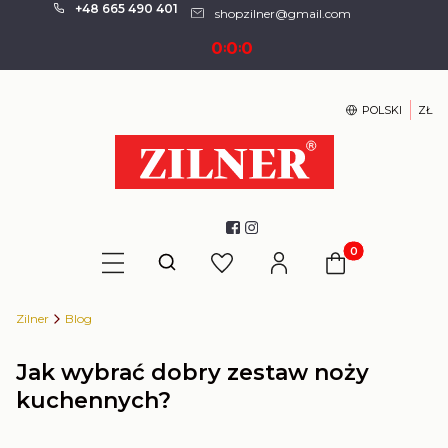
+48 665 490 401
shopzilner@gmail.com
0
0
0
:
:
POLSKI
ZŁ
Produkty w kosz
Otwórz wyszukiwarkę
Zilner
Blog
Jak wybrać dobry zestaw noży
kuchennych?