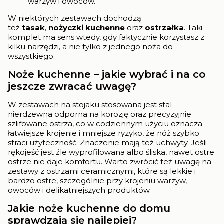
warzyw i owoców.
W niektórych zestawach dochodzą
też
tasak
,
nożyczki kuchenne
oraz
ostrzałka
. Taki
komplet ma sens wtedy, gdy faktycznie korzystasz z
kilku narzędzi, a nie tylko z jednego noża do
wszystkiego.
Noże kuchenne – jakie wybrać i na co
jeszcze zwracać uwagę?
W zestawach na stojaku stosowana jest stal
nierdzewna odporna na korozję oraz precyzyjnie
szlifowane ostrza, co w codziennym użyciu oznacza
łatwiejsze krojenie i mniejsze ryzyko, że nóż szybko
straci użyteczność. Znaczenie mają też uchwyty. Jeśli
rękojeść jest źle wyprofilowana albo śliska, nawet ostre
ostrze nie daje komfortu. Warto zwrócić też uwagę na
zestawy z ostrzami ceramicznymi, które są lekkie i
bardzo ostre, szczególnie przy krojeniu warzyw,
owoców i delikatniejszych produktów.
Jakie noże kuchenne do domu
sprawdzają się najlepiej?