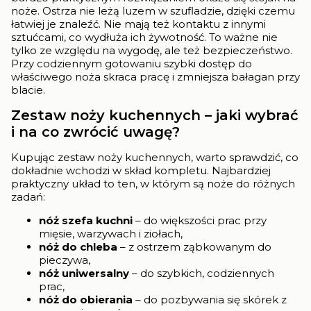
noże. Ostrza nie leżą luzem w szufladzie, dzięki czemu
łatwiej je znaleźć. Nie mają też kontaktu z innymi
sztućcami, co wydłuża ich żywotność. To ważne nie
tylko ze względu na wygodę, ale też bezpieczeństwo.
Przy codziennym gotowaniu szybki dostęp do
właściwego noża skraca pracę i zmniejsza bałagan przy
blacie.
Zestaw noży kuchennych – jaki wybrać
i na co zwrócić uwagę?
Kupując zestaw noży kuchennych, warto sprawdzić, co
dokładnie wchodzi w skład kompletu. Najbardziej
praktyczny układ to ten, w którym są noże do różnych
zadań:
nóż szefa kuchni
– do większości prac przy
mięsie, warzywach i ziołach,
nóż do chleba
– z ostrzem ząbkowanym do
pieczywa,
nóż uniwersalny
– do szybkich, codziennych
prac,
nóż do obierania
– do pozbywania się skórek z