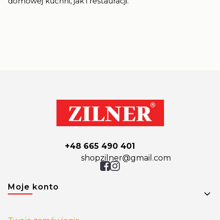
domowej kuchni, jak i restauracji.
+48 665 490 401
shopzilner@gmail.com
Linki w stopce
Moje konto