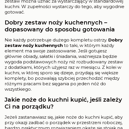
zestaw można uznać za wystarczający w standardowej
kuchni. W zupełności wystarczy do tego, aby wygodnie
gotować.
Dobry zestaw noży kuchennych –
dopasowany do sposobu gotowania
Nie każdy potrzebuje dużego kompletu ostrzy.
Dobry
zestaw noży kuchennych
to taki, w którym każdy
element ma swoje zastosowanie. Jeśli gotujesz
głównie obiady, sałatki i śniadania, ważniejsza będzie
wygoda podstawowych noży niż rozbudowany zestaw
z dodatkami, których użyjesz raz w miesiącu. Z kolei w
kuchni, w której sporo się dzieje, przydają się większe
komplety, bo pozwalają szybciej przechodzić między
różnymi pracami bez sięgania po jeden nóż do
wszystkiego.
Jakie noże do kuchni kupić, jeśli zależy
Ci na porządku?
Jeżeli zastanawiasz się, jakie noże do kuchni kupić, aby
przy okazji zadbać o porządek w przestrzeni roboczej,
bardzo praktycznym rozwiązaniem okaże się stojak na