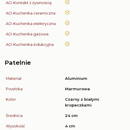
tak
AO-Kontakt z żywnością
tak
AO-Kuchenka ceramiczna
tak
AO-Kuchenka elektryczna
tak
AO-Kuchenka gazowa
tak
AO-Kuchenka indukcyjna
Patelnie
Materiał
Aluminium
Powłoka
Marmurowa
Kolor
Czarny z białymi
kropeczkami
Średnica
24 cm
Wysokość
4 cm