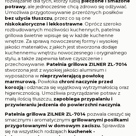
rozwiązanie dla tych, którzy lubią
pieczone i smażone
potrawy
, ale jednocześnie chcą zdrowo się odżywiać.
Umożliwia przygotowywanie przeróżnych posiłków
bez użycia tłuszczu
, przez co są one
niskokaloryczne i lekkostrawne
. Oprócz szeroko
rozbudowanych możliwości kuchennych, patelnia
grillowa świetnie wpisuje się w każde kuchenne
wnętrze. Za sprawą nowoczesnej formy i wysokiej
jakości materiałów, z jakich jest stworzona dodaje
kuchennemu wnętrzu nowoczesnego i oryginalnego
stylu, a także zapewnia łatwe czyszczenie i
przechowywanie.
Patelnia
grillowa ZILNER ZL-7014
stworzona jest z wysokiej jakości aluminium i
wyposażona w
nieprzywierającą powłokę
marmurową.
Powłoka
chroni naczynie przed
korozją
i odznacza się wyjątkową wytrzymałością oraz
higienicznością. Umożliwia przyrządzanie potraw z
małą ilością tłuszczu,
zapobiega przypalaniu i
przywieraniu jedzenia
do powierzchni naczynia
.
Patelnia grillowa ZILNER ZL-7014
pozwala cieszyć się
smacznymi i aromatycznymi
grillowanymi posiłkami
przygotowanymi w domowym zaciszu.
Sprawdza
się na wszystkich rodzajach
kuchenek -