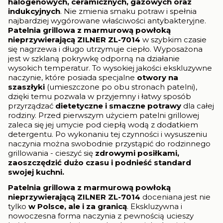
halogenowych, ceramicznych, gazowych oraz
indukcyjnych
. Nie zmienia smaku potraw i spełnia
najbardziej wygórowane właściwości antybakteryjne.
Patelnia grillowa z
marmurową powłoką
nieprzywierającą ZILNER ZL-7014
w szybkim czasie
się nagrzewa i długo utrzymuje ciepło. Wyposażona
jest w szklaną pokrywkę odporną na działanie
wysokich temperatur. To wysokiej jakości ekskluzywne
naczynie, które posiada specjalne
otwory na
szaszłyki
(umieszczone po obu stronach patelni),
dzięki temu pozwala w przyjemny i łatwy sposób
przyrządzać
dietetyczne i smaczne potrawy
dla całej
rodziny. Przed pierwszym użyciem patelni grillowej
zaleca się jej umycie pod ciepłą wodą z dodatkiem
detergentu. Po wykonaniu tej czynności i wysuszeniu
naczynia można swobodnie przystąpić do rodzinnego
grillowania - cieszyć się
zdrowymi posiłkami,
zaoszczędzić dużo czasu i podnieść standard
swojej kuchni.
Patelnia grillowa z
marmurową powłoką
nieprzywierającą ZILNER ZL-7014
doceniana jest nie
tylko
w Polsce, ale i za granicą
. Ekskluzywna i
nowoczesna forma naczynia z pewnością ucieszy