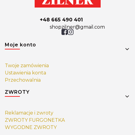
+48 665 490 401
shopzilner@gmail.com
Linki w stopce
Moje konto
Twoje zamówienia
Ustawienia konta
Przechowalnia
ZWROTY
Reklamacje i zwroty
ZWROTY FURGONETKA
WYGODNE ZWROTY