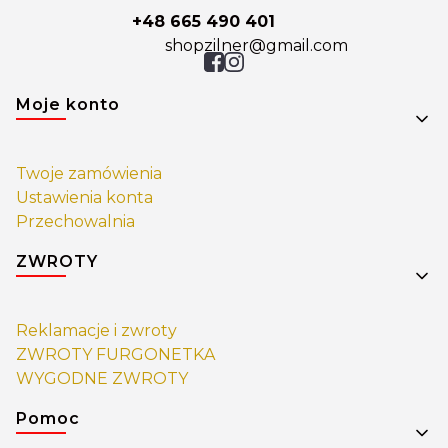
+48 665 490 401
shopzilner@gmail.com
Linki w stopce
Moje konto
Twoje zamówienia
Ustawienia konta
Przechowalnia
ZWROTY
Reklamacje i zwroty
ZWROTY FURGONETKA
WYGODNE ZWROTY
Pomoc