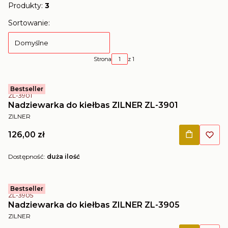
Produkty:
3
Lista produktów
Sortowanie:
Domyślne
Strona
z 1
Bestseller
Kod produktu
ZL-3901
Nadziewarka do kiełbas ZILNER ZL-3901
PRODUCENT
ZILNER
Cena
126,00 zł
Dostępność:
duża ilość
Bestseller
Kod produktu
ZL-3905
Nadziewarka do kiełbas ZILNER ZL-3905
PRODUCENT
ZILNER