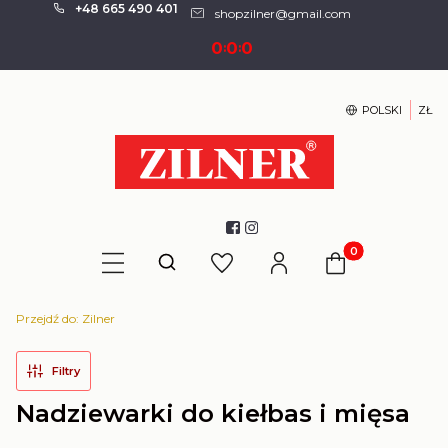
+48 665 490 401
shopzilner@gmail.com
0
0
0
:
:
POLSKI
ZŁ
Produkty w kosz
Otwórz wyszukiwarkę
Przejdź do:
Zilner
Filtry
Nadziewarki do kiełbas i mięsa