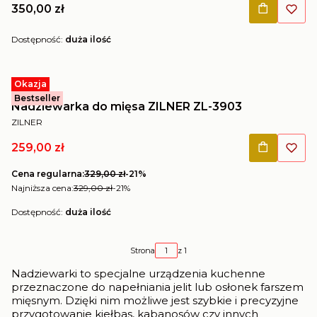
Cena
350,00 zł
Dostępność:
duża ilość
Okazja
Kod produktu
ZL-3903
Bestseller
Nadziewarka do mięsa ZILNER ZL-3903
PRODUCENT
ZILNER
Cena promocyjna
259,00 zł
Cena regularna:
329,00 zł
-21%
Najniższa cena:
329,00 zł
-21%
Dostępność:
duża ilość
Strona
z 1
Nadziewarki to specjalne urządzenia kuchenne
przeznaczone do napełniania jelit lub osłonek farszem
mięsnym. Dzięki nim możliwe jest szybkie i precyzyjne
przygotowanie kiełbas, kabanosów czy innych